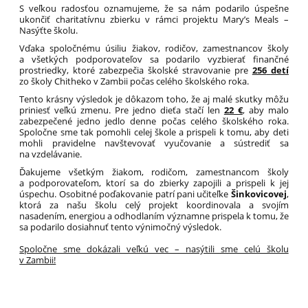
S veľkou radosťou oznamujeme, že sa nám podarilo úspešne
ukončiť charitatívnu zbierku v rámci projektu Mary’s Meals –
Nasýťte školu.
Vďaka spoločnému úsiliu žiakov, rodičov, zamestnancov školy
a všetkých podporovateľov sa podarilo vyzbierať finančné
prostriedky, ktoré zabezpečia školské stravovanie pre
256
detí
zo školy Chitheko v Zambii počas celého školského roka.
Tento krásny výsledok je dôkazom toho, že aj malé skutky môžu
priniesť veľkú zmenu. Pre jedno dieťa stačí len
22 €
, aby malo
zabezpečené jedno jedlo denne počas celého školského roka.
Spoločne sme tak pomohli celej škole a prispeli k tomu, aby deti
mohli pravidelne navštevovať vyučovanie a sústrediť sa
na vzdelávanie.
Ďakujeme všetkým žiakom, rodičom, zamestnancom školy
a podporovateľom, ktorí sa do zbierky zapojili a prispeli k jej
úspechu. Osobitné poďakovanie patrí pani učiteľke
Šinkovicovej
,
ktorá za našu školu celý projekt koordinovala a svojím
nasadením, energiou a odhodlaním významne prispela k tomu, že
sa podarilo dosiahnuť tento výnimočný výsledok.
Spoločne sme dokázali veľkú vec – nasýtili sme celú školu
v Zambii!