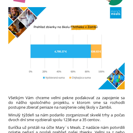
Všetkým Vám chceme veľmi pekne poďakovať za zapojenie sa
do nášho spoločného projektu, v ktorom sme sa rozhodli
postupne zbierať peniaze na nasýtenie celej školy v Zambii.
Minulý týždeň sa nám podarilo zorganizovať skvelé trhy a počas
dvoch dní sme vyzbierali spolu 1238 eur a 35 centov.
Euríčka už pristáli na účte Mary´s Meals. Z nadácie nám potvrdili
prijatie peňazí a poslali prehľad našej zbierky. Veľmi sa z neho