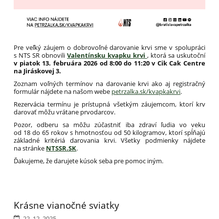
Pre veľký záujem o dobrovoľné darovanie krvi sme v spolupráci
s NTS SR obnovili
Valentínsku kvapku krvi
, ktorá
sa uskutoční
v piatok 13. februára 2026 od 8:00 do 11:20 v Cik Cak Centre
na Jiráskovej 3.
Zoznam voľných termínov na darovanie krvi ako aj registračný
formulár nájdete na našom webe
petrzalka.sk/kvapkakrvi
.
Rezervácia termínu je prístupná všetkým záujemcom, ktorí krv
darovať môžu vrátane prvodarcov.
Pozor, odberu sa môžu zúčastniť iba zdraví ľudia vo veku
od 18 do 65 rokov s hmotnosťou od 50 kilogramov, ktorí spĺňajú
základné kritériá darovania krvi. Všetky podmienky nájdete
na stránke
NTSSR.SK
.
Ďakujeme, že darujete kúsok seba pre pomoc iným.
Krásne vianočné sviatky
22. 12. 2025