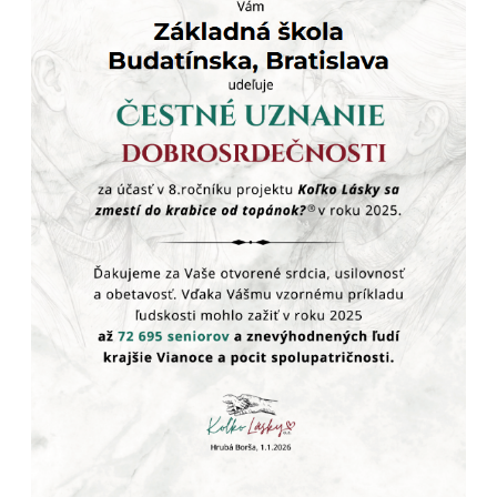
S radosťou vám oznamujeme, že v rámci skvalitňovania
priestorov našej školy sme pristupili k
výmene a modernizácii
výdajných okienok
v školskej jedálni. Cieľom tejto rekonštrukcie
bolo zvýšiť hygienický štandard a zabezpečiť estetickejšie
prostredie pre našich stravníkov.