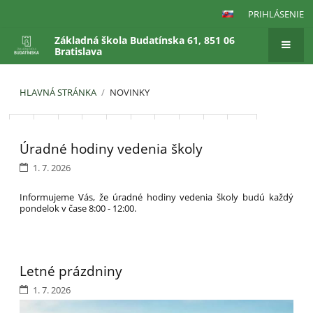
PRIHLÁSENIE
Základná škola Budatínska 61, 851 06
Bratislava
HLAVNÁ STRÁNKA
/
NOVINKY
Novinky
1
2
3
4
5
6
7
8
9
10
Úradné hodiny vedenia školy
Ďalší
1. 7. 2026
Informujeme Vás, že úradné hodiny vedenia školy budú každý
pondelok v čase 8:00 - 12:00.
Letné prázdniny
1. 7. 2026