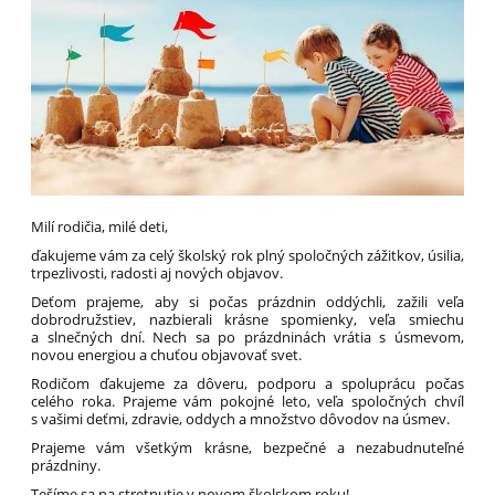
Milí rodičia, milé deti,
ďakujeme vám za celý školský rok plný spoločných zážitkov, úsilia,
trpezlivosti, radosti aj nových objavov.
Deťom prajeme, aby si počas prázdnin oddýchli, zažili veľa
dobrodružstiev, nazbierali krásne spomienky, veľa smiechu
a slnečných dní. Nech sa po prázdninách vrátia s úsmevom,
novou energiou a chuťou objavovať svet.
Rodičom ďakujeme za dôveru, podporu a spoluprácu počas
celého roka. Prajeme vám pokojné leto, veľa spoločných chvíľ
s vašimi deťmi, zdravie, oddych a množstvo dôvodov na úsmev.
Prajeme vám všetkým krásne, bezpečné a nezabudnuteľné
prázdniny.
Tešíme sa na stretnutie v novom školskom roku!