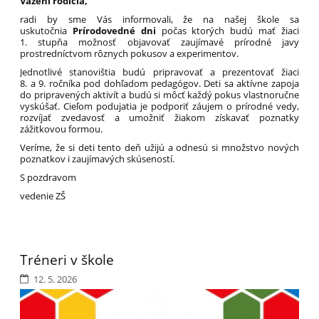
Vážení rodičia,
radi by sme Vás informovali, že na našej škole sa
uskutočnia
Prírodovedné dni
počas ktorých budú mať žiaci
1. stupňa možnosť objavovať zaujímavé prírodné javy
prostredníctvom rôznych pokusov a experimentov.
Jednotlivé stanovištia budú pripravovať a prezentovať žiaci
8. a 9. ročníka pod dohľadom pedagógov. Deti sa aktívne zapoja
do pripravených aktivít a budú si môcť každý pokus vlastnoručne
vyskúšať. Cieľom podujatia je podporiť záujem o prírodné vedy,
rozvíjať zvedavosť a umožniť žiakom získavať poznatky
zážitkovou formou.
Veríme, že si deti tento deň užijú a odnesú si množstvo nových
poznatkov i zaujímavých skúseností.
S pozdravom
vedenie ZŠ
Tréneri v škole
12. 5. 2026