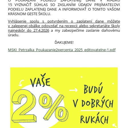
15 VYZNAČIŤ SÚHLAS SO ZASLANÍM ÚDAJOV PRIJÍMATEĽOVI
PODIELU ZAPLATENEJ DANE A INFORMOVAŤ O TOMTO VAŠOM
KRÁSNOM GESTE ŠKOLU.
Vyhlásenie spolu s potvrdením o zaplatení dane môžete
v zalepenej obálke odovzdať na recepcii alebo sekretariáte školy
najneskôr do 27.4.2026
a my zabezpečíme zaslanie daňovému
úradu.
ĎAKUJEME!
MSKI_Petrzalka_Poukazanie2percenta_2025_editovatelne-1.pdf