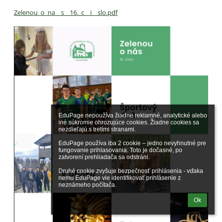
Zelenou_o_na__s__16._c__i__slo.pdf
EduPage nepoužíva žiadne reklamné, analytické alebo 
iné súkromie ohrozujúce cookies. Žiadne cookies sa 
nezdieľajú s tretími stranami.

EduPage používa iba 2 cookie – jedno nevyhnutné pre 
fungovanie prihlasovania. Toto je dočasné, po 
zatvorení prehliadača sa odstráni.

Druhé cookie zvyšuje bezpečnosť prihlásenia - vďaka 
nemu EduPage vie identifikovať prihlásenie z 
neznámeho počítača.
Ok