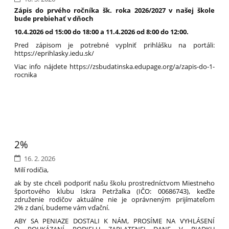
Zápis do prvého ročníka šk. roka 2026/2027 v našej škole
bude prebiehať v dňoch
10.4.2026 od 15:00 do 18:00 a 11.4.2026 od 8:00 do 12:00.
Pred zápisom je potrebné vyplniť prihlášku na portáli:
https://eprihlasky.iedu.sk/
Viac info nájdete https://zsbudatinska.edupage.org/a/zapis-do-1-
rocnika
2%
16. 2. 2026
Milí rodičia,
ak by ste chceli podporiť našu školu prostredníctvom Miestneho
športového klubu Iskra Petržalka (IČO: 00686743), keďže
združenie rodičov aktuálne nie je oprávneným prijímateľom
2% z daní, budeme vám vďační.
ABY SA PENIAZE DOSTALI K NÁM, PROSÍME NA VYHLÁSENÍ
O POUKÁZANÍ PODIELU ZAPLATENEJ DANE V RIADKU