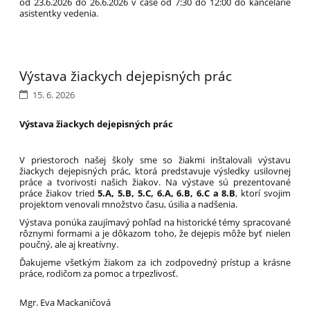
od 23.6.2026 do 26.6.2026 v čase od 7:30 do 12:00 do kancelárie
asistentky vedenia.
Výstava žiackych dejepisných prác
15. 6. 2026
Výstava žiackych dejepisných prác
V priestoroch našej školy sme so žiakmi inštalovali výstavu
žiackych dejepisných prác, ktorá predstavuje výsledky usilovnej
práce a tvorivosti našich žiakov. Na výstave sú prezentované
práce žiakov tried
5.A, 5.B, 5.C, 6.A, 6.B, 6.C a 8.B
, ktorí svojim
projektom venovali množstvo času, úsilia a nadšenia.
Výstava ponúka zaujímavý pohľad na historické témy spracované
rôznymi formami a je dôkazom toho, že dejepis môže byť nielen
poučný, ale aj kreatívny.
Ďakujeme všetkým žiakom za ich zodpovedný prístup a krásne
práce, rodičom za pomoc a trpezlivosť.
Mgr. Eva Mackaničová