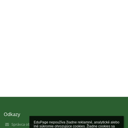
Odkazy
EduPage nepoužíva žiadne reklamné, analytické alebo 
Správca obsahu
iné súkromie ohrozujúce cookies. Žiadne cookies sa 