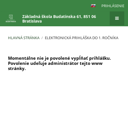
PRIHLÁSENIE
Základná škola Budatínska 61, 851 06
Bratislava
HLAVNÁ STRÁNKA
/
ELEKTRONICKÁ PRIHLÁŠKA DO 1. ROČNÍKA
Elektronická
Momentálne nie je povolené vypĺňať prihlášku.
prihláška
Povolenie udeľuje administrátor tejto www
do
stránky.
1.
ročníka