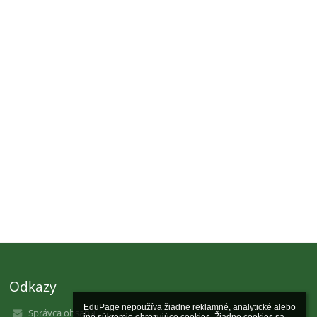
Odkazy
EduPage nepoužíva žiadne reklamné, analytické alebo 
Správca obsahu