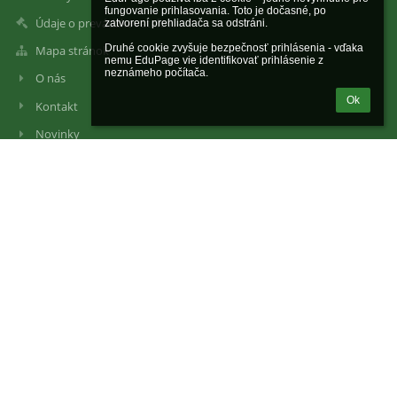
fungovanie prihlasovania. Toto je dočasné, po 
Údaje o prevádzkovateľovi
zatvorení prehliadača sa odstráni.

Druhé cookie zvyšuje bezpečnosť prihlásenia - vďaka 
Mapa stránok
nemu EduPage vie identifikovať prihlásenie z 
neznámeho počítača.
O nás
Ok
Kontakt
Novinky
Kontakty
Základná škola Budatínska 61, 851 06 Bratislava
zsbudatinska@gmail.com
+421 947 487 676 - vrátnica
+421 947 487 668 - asistentka vedenia
+421 947 487 670 - riaditeľka školy
+421 947 487 672 - zástupkyňa RŠ I. stupeň
+421 947 487 674 - zástupca RŠ II. stupeň
+421 947 487 678 - školská jedáleň
+421 947 487 675 - školník
+451 947 487 671 - ekonóm