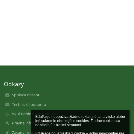
Odkazy
Správca obsahu
Technická podpora
Vyhlásenie o prístupnosti
EduPage nepoužíva žiadne reklamné, analytické alebo 
iné súkromie ohrozujúce cookies. Žiadne cookies sa 
Právne informácie
nezdieľajú s tretími stranami.

Zásady ochrany osobných údajov
EduPage používa iba 2 cookie – jedno nevyhnutné pre 