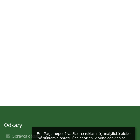
Odkazy
EduPage nepoužíva žiadne reklamné, analytické alebo 
Správca obsahu
iné súkromie ohrozujúce cookies. Žiadne cookies sa 