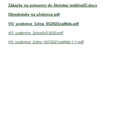
Zákazky na potraviny do školskej jedálne(2).docx
Objednávky na učebnice.pdf
VO_ucebnice_1vlna_IIQ2021naWeb.pdf
VO_ucebnice_2vlnaIVQ2020.pdf
VO_ucebnice_2vlna_IIIQ2021naWeb-1-1.pdf