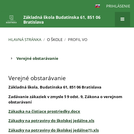
PRIHLÁSENIE
Základná škola Budatínska 61, 851 06
Bratislava
HLAVNÁ STRÁNKA
/
O ŠKOLE
/
PROFIL VO
Profil
Verejné obstarávanie
VO
Verejné obstarávanie
Základná škola, Budatínska 61, 851 06 Bratislava
Zadávanie zákaziek v zmysle § 9 odst. 9, Zákona o verejnom
obstarávaní
Zákazka na čistiace prostriedky.docx
Zákazky na potraviny do školskej jedálne.xls
Zákazky na potraviny do školskej jedálne(1).xls