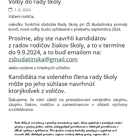
Voľby do rady školy
1. 8. 2024
Vážení rodičia,
nakoľko funkčné obdobie Rady školy pri ZŠ Budatínska pomaly
končí, nové voľby budú vyhlásené v priebehu septembra 2024.
Prosíme, aby ste navrhli kandidátov
z radov rodičov žiakov školy, a to v termíne
do 9.9.2024,
a to buď
emailom na:
zsbudatinska@gmail.com
alebo osobne u triednych učiteľov.
Kandidáta na voleného člena rady školy
môže po jeho súhlase navrhnúť
ktorýkoľvek z voličov.
Ďakujeme, že vám záleží na presadzovaní verejného záujmu,
záujmu žiakov, rodičov a zamestnancov v oblasti výchovy
a vzdelávania.