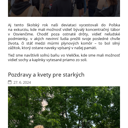
Aj tento školský rok naši deviataci vycestovali do Poľska
na exkurziu, kde mali možnosť vidieť bývalý koncentračný tábor
v Osvienčime. Chodiť poza ostnaté drôty, vidieť neľudské
podmienky, v akých nevinní ľudia prežili svoje posledné chvíle
života, či stáť medzi múrmi plynových komôr – to bol silný
zážitok, ktorý ostane naveky vpísaný v našej pamäti.
Tiež sme navštívili soľnú baňu vo Vieličke, kde sme mali možnosť
vidieť sochy a kaplnky vytesané priamo zo soli.
Po prehliadke historického centra Krakova sme sa šťastne vrátili
domov. Našťastie. Väčšina židovských detí sa počas druhej
Pozdravy a kvety pre starkých
svetovej vojny domov už nikdy nevrátila ...
27. 6. 2024
Eva Mackaničová