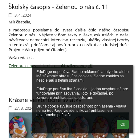
Školský časopis - Zelenou o nás č. 11
3. 4. 2024
Milí čitatelia,
s radosťou posielame do sveta ďalšie číslo nášho časopisu
Zelenou o nás. Nájdete v ňom texty o láske, exkurziách, o našej
návšteve v nemocnici, interview, recenziu, ukážky vlastnej tvorby
a tentokrát prinášame aj novú rubriku o zákutiach ľudskej duše.
Prajeme Vám príjemné čítanie:-)
Vaša redakcia
Zelenou_o_nas__11._cislo_-_aktualizovane.pdf
EduPage nepoužíva žiadne reklamné, analytické alebo 
iné súkromie ohrozujúce cookies. Žiadne cookies sa 
nezdieľajú s tretími stranami.

EduPage používa iba 2 cookie – jedno nevyhnutné pre 
fungovanie prihlasovania. Toto je dočasné, po 
zatvorení prehliadača sa odstráni.

Krásne veľkonočné sviatky
Druhé cookie zvyšuje bezpečnosť prihlásenia - vďaka 
27. 3. 2024
nemu EduPage vie identifikovať prihlásenie z 
neznámeho počítača.
Ok