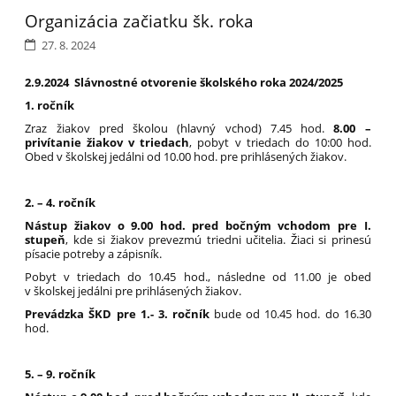
Organizácia začiatku šk. roka
27. 8. 2024
2.9.2024 Slávnostné otvorenie školského roka 2024/2025
1. ročník
Zraz žiakov pred školou (hlavný vchod) 7.45 hod.
8.00 –
privítanie žiakov v triedach
, pobyt v triedach do 10:00 hod.
Obed v školskej jedálni od 10.00 hod. pre prihlásených žiakov.
2. – 4. ročník
Nástup žiakov o 9.00 hod. pred bočným vchodom pre I.
stupeň
, kde si žiakov prevezmú triedni učitelia. Žiaci si prinesú
písacie potreby a zápisník.
Pobyt v triedach do 10.45 hod., následne od 11.00 je obed
v školskej jedálni pre prihlásených žiakov.
Prevádzka ŠKD pre 1.- 3. ročník
bude od 10.45 hod. do 16.30
hod.
5. – 9. ročník