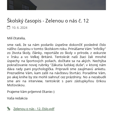
Školský časopis - Zelenou o nás č. 12
10. 6. 2024
Milí čitatelia,
sme radi, že sa nám podarilo úspešne dokončiť posledné číslo
nášho časopisu v tomto školskom roku. Prinášame Vám "infošky"
zo života školy, články, reportáže zo školy v prírode, z exkurzie
11
v Írsku a vo Veľkej Británii. Tentokrát naši žiaci žali mnohé
úspechy na športových poliach, dočítate sa na akých. Nechýba
pokračovanie novej rubriky "Zákutia ľudskej duše", v ktorej nám
dáva rady pani psychologička. Pripravili sme zaujímavú anketu.
Prezradíme Vám, kam zašli na návštevu štvrtáci. Poradíme Vám,
po akej knihe by ste mohli siahnuť cez prázdniny. No a nezabudli
sme ani na interview, tentokrát s pani zástupkyňou Erikou
Moťovskou.
Prajeme Vám príjemné čítanie:-)
Vaša redakcia
Zelenou o nás - 12. číslo.pdf