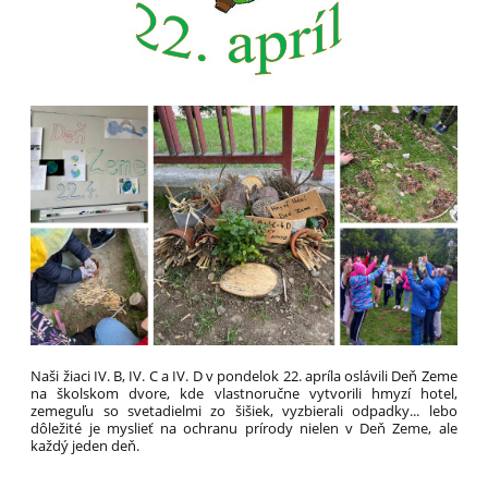
Naši žiaci IV. B, IV. C a IV. D v pondelok 22. apríla oslávili Deň Zeme
na školskom dvore, kde vlastnoručne vytvorili hmyzí hotel,
zemeguľu so svetadielmi zo šišiek, vyzbierali odpadky... lebo
dôležité je myslieť na ochranu prírody nielen v Deň Zeme, ale
každý jeden deň.