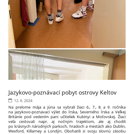
Jazykovo-poznávací pobyt ostrovy Keltov
12. 6. 2024
Na prelome mája a júna sa vybrali žiaci 6., 7., 8. a 9. ročníka
na jazykovo-poznavací výlet do Írska, Severného Írska a Veľkej
Británie pod vedením pani učiteliek Kubínyi a Moťovskej. Žiaci
veľa cestovali napr. aj nočným trajektom, ale aj chodili
po krásnych národných parkoch, hradoch a mestách ako Dublin,
Wexford, Killarney a Londýn. Obohatili si svoju slovnú zásobu