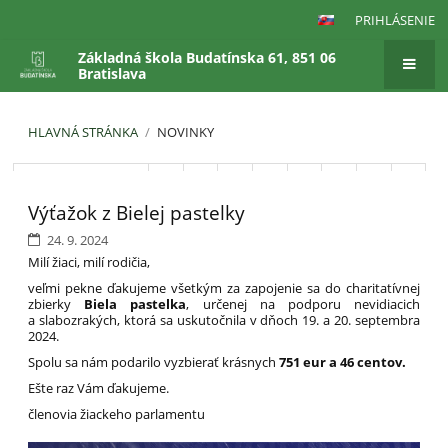
PRIHLÁSENIE
Základná škola Budatínska 61, 851 06
Bratislava
HLAVNÁ STRÁNKA
/
NOVINKY
Novinky
Predchádzajúci
1
2
3
4
5
6
7
8
Výťažok z Bielej pastelky
9
10
Ďalší
24. 9. 2024
Milí žiaci, milí rodičia,
veľmi pekne ďakujeme všetkým za zapojenie sa do charitatívnej
zbierky
Biela pastelka
, určenej na podporu nevidiacich
a slabozrakých, ktorá sa uskutočnila v dňoch 19. a 20. septembra
2024.
Spolu sa nám podarilo vyzbierať krásnych
751 eur a 46 centov.
Ešte raz Vám ďakujeme.
členovia žiackeho parlamentu