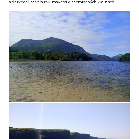
a dozvedeli sa veľa zaujímavostí o spomínaných krajinách.
V piatok 14.6. sme boli odovzdať 106 ks pozdravov a 35 ks kvetov
v dome jesene života na Hanulovej v Dúbravke.
Kvety sme odovzdávali po izbách. Bol to veľmi príjemný
a ojedinelý zážitok. Chlapci boli veľmi príjemní, prehodili s každým
pár slov, polichotili im, vyobjímali starkých a tiež si vypočuli aj
príbehy z ich života. Bola to veľmi zaujímavá a poučná skúsenosť.
Miška S.