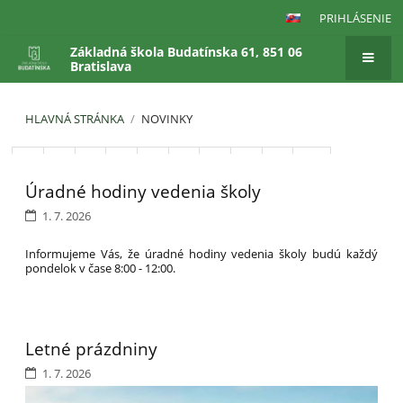
PRIHLÁSENIE
Základná škola Budatínska 61, 851 06
Bratislava
HLAVNÁ STRÁNKA
/
NOVINKY
Novinky
1
2
3
4
5
6
7
8
9
10
Úradné hodiny vedenia školy
Ďalší
1. 7. 2026
Informujeme Vás, že úradné hodiny vedenia školy budú každý
pondelok v čase 8:00 - 12:00.
Letné prázdniny
1. 7. 2026