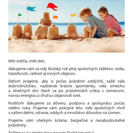
Milí rodičia, milé deti,
ďakujeme vám za celý školský rok plný spoločných zážitkov, úsilia,
trpezlivosti, radosti aj nových objavov.
Deťom prajeme, aby si počas prázdnin oddýchli, zažili veľa
dobrodružstiev, nazbierali krásne spomienky, veľa smiechu
a slnečných dní. Nech sa po prázdninách vrátia s úsmevom,
novou energiou a chuťou objavovať svet.
Rodičom ďakujeme za dôveru, podporu a spoluprácu počas
celého roka. Prajeme vám pokojné leto, veľa spoločných chvíľ
s vašimi deťmi, zdravie, oddych a množstvo dôvodov na úsmev.
Prajeme vám všetkým krásne, bezpečné a nezabudnuteľné
prázdniny.
Tešíme sa na stretnutie v novom školskom roku!