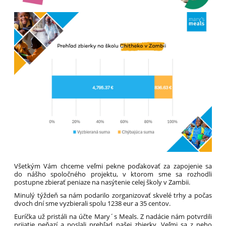
Všetkým Vám chceme veľmi pekne poďakovať za zapojenie sa
do nášho spoločného projektu, v ktorom sme sa rozhodli
postupne zbierať peniaze na nasýtenie celej školy v Zambii.
Minulý týždeň sa nám podarilo zorganizovať skvelé trhy a počas
dvoch dní sme vyzbierali spolu 1238 eur a 35 centov.
Euríčka už pristáli na účte Mary´s Meals. Z nadácie nám potvrdili
prijatie peňazí a poslali prehľad našej zbierky. Veľmi sa z neho