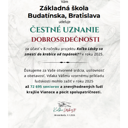
S radosťou vám oznamujeme, že v rámci skvalitňovania
priestorov našej školy sme pristupili k
výmene a modernizácii
výdajných okienok
v školskej jedálni. Cieľom tejto rekonštrukcie
bolo zvýšiť hygienický štandard a zabezpečiť estetickejšie
prostredie pre našich stravníkov.