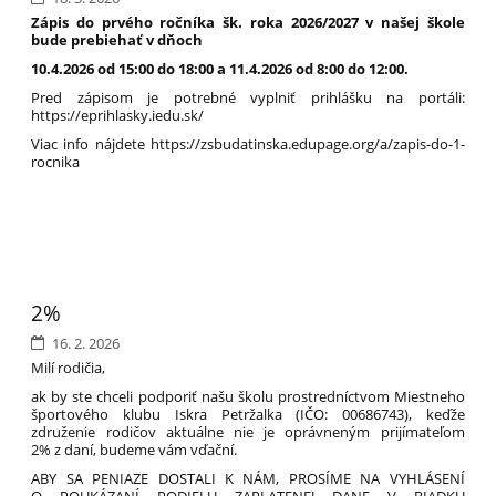
Zápis do prvého ročníka šk. roka 2026/2027 v našej škole
bude prebiehať v dňoch
10.4.2026 od 15:00 do 18:00 a 11.4.2026 od 8:00 do 12:00.
Pred zápisom je potrebné vyplniť prihlášku na portáli:
https://eprihlasky.iedu.sk/
Viac info nájdete https://zsbudatinska.edupage.org/a/zapis-do-1-
rocnika
2%
16. 2. 2026
Milí rodičia,
ak by ste chceli podporiť našu školu prostredníctvom Miestneho
športového klubu Iskra Petržalka (IČO: 00686743), keďže
združenie rodičov aktuálne nie je oprávneným prijímateľom
2% z daní, budeme vám vďační.
ABY SA PENIAZE DOSTALI K NÁM, PROSÍME NA VYHLÁSENÍ
O POUKÁZANÍ PODIELU ZAPLATENEJ DANE V RIADKU