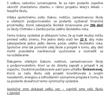
S veľkou radosťou oznamujeme, že sa nám podarilo úspešne
ukončiť charitatívnu zbierku v rámci projektu Mary’s Meals –
Nasýťte školu.
Vďaka spoločnému úsiliu žiakov, rodičov, zamestnancov školy
a všetkých podporovateľov sa podarilo vyzbierať finančné
prostriedky, ktoré zabezpečia školské stravovanie pre
256
detí
zo školy Chitheko v Zambii počas celého školského roka.
Tento krásny výsledok je dôkazom toho, že aj malé skutky môžu
priniesť veľkú zmenu. Pre jedno dieťa stačí len
22 €
, aby malo
zabezpečené jedno jedlo denne počas celého školského roka.
Spoločne sme tak pomohli celej škole a prispeli k tomu, aby deti
mohli pravidelne navštevovať vyučovanie a sústrediť sa
na vzdelávanie.
Ďakujeme všetkým žiakom, rodičom, zamestnancom školy
a podporovateľom, ktorí sa do zbierky zapojili a prispeli k jej
úspechu. Osobitné poďakovanie patrí pani učiteľke
Šinkovicovej
,
ktorá za našu školu celý projekt koordinovala a svojím
nasadením, energiou a odhodlaním významne prispela k tomu, že
sa podarilo dosiahnuť tento výnimočný výsledok.
Spoločne sme dokázali veľkú vec – nasýtili sme celú školu
v Zambii!