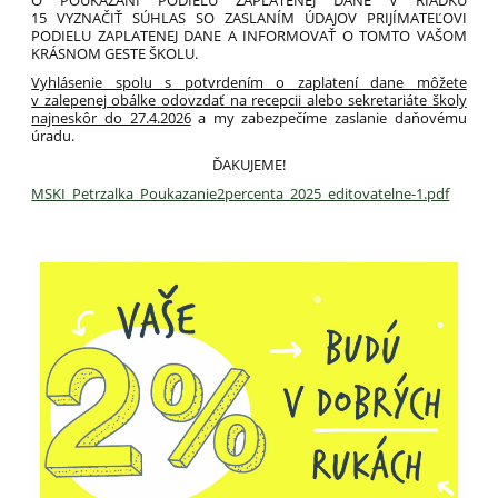
15 VYZNAČIŤ SÚHLAS SO ZASLANÍM ÚDAJOV PRIJÍMATEĽOVI
PODIELU ZAPLATENEJ DANE A INFORMOVAŤ O TOMTO VAŠOM
KRÁSNOM GESTE ŠKOLU.
Vyhlásenie spolu s potvrdením o zaplatení dane môžete
v zalepenej obálke odovzdať na recepcii alebo sekretariáte školy
najneskôr do 27.4.2026
a my zabezpečíme zaslanie daňovému
úradu.
ĎAKUJEME!
MSKI_Petrzalka_Poukazanie2percenta_2025_editovatelne-1.pdf