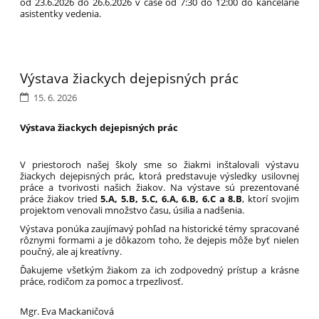
od 23.6.2026 do 26.6.2026 v čase od 7:30 do 12:00 do kancelárie
asistentky vedenia.
Výstava žiackych dejepisných prác
15. 6. 2026
Výstava žiackych dejepisných prác
V priestoroch našej školy sme so žiakmi inštalovali výstavu
žiackych dejepisných prác, ktorá predstavuje výsledky usilovnej
práce a tvorivosti našich žiakov. Na výstave sú prezentované
práce žiakov tried
5.A, 5.B, 5.C, 6.A, 6.B, 6.C a 8.B
, ktorí svojim
projektom venovali množstvo času, úsilia a nadšenia.
Výstava ponúka zaujímavý pohľad na historické témy spracované
rôznymi formami a je dôkazom toho, že dejepis môže byť nielen
poučný, ale aj kreatívny.
Ďakujeme všetkým žiakom za ich zodpovedný prístup a krásne
práce, rodičom za pomoc a trpezlivosť.
Mgr. Eva Mackaničová