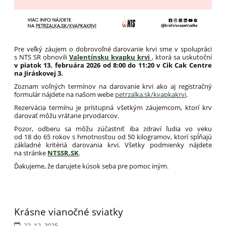
Pre veľký záujem o dobrovoľné darovanie krvi sme v spolupráci
s NTS SR obnovili
Valentínsku kvapku krvi
, ktorá
sa uskutoční
v piatok 13. februára 2026 od 8:00 do 11:20 v Cik Cak Centre
na Jiráskovej 3.
Zoznam voľných termínov na darovanie krvi ako aj registračný
formulár nájdete na našom webe
petrzalka.sk/kvapkakrvi
.
Rezervácia termínu je prístupná všetkým záujemcom, ktorí krv
darovať môžu vrátane prvodarcov.
Pozor, odberu sa môžu zúčastniť iba zdraví ľudia vo veku
od 18 do 65 rokov s hmotnosťou od 50 kilogramov, ktorí spĺňajú
základné kritériá darovania krvi. Všetky podmienky nájdete
na stránke
NTSSR.SK
.
Ďakujeme, že darujete kúsok seba pre pomoc iným.
Krásne vianočné sviatky
22. 12. 2025