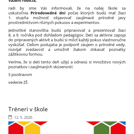
Vážení rodičia,
radi by sme Vás informovali, že na našej škole sa
uskutočnia
Prírodovedné dni
počas ktorých budú mať žiaci
1. stupňa možnosť objavovať zaujímavé prírodné javy
prostredníctvom rôznych pokusov a experimentov.
Jednotlivé stanovištia budú pripravovať a prezentovať žiaci
8. a 9. ročníka pod dohľadom pedagógov. Deti sa aktívne zapoja
do pripravených aktivít a budú si môcť každý pokus vlastnoručne
vyskúšať. Cieľom podujatia je podporiť záujem o prírodné vedy,
rozvíjať zvedavosť a umožniť žiakom získavať poznatky
zážitkovou formou.
Veríme, že si deti tento deň užijú a odnesú si množstvo nových
poznatkov i zaujímavých skúseností.
S pozdravom
vedenie ZŠ
Tréneri v škole
12. 5. 2026