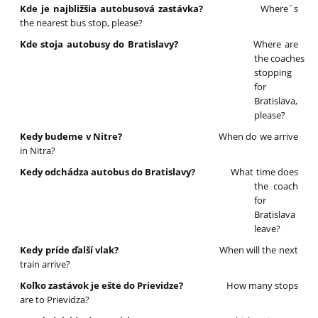
Kde je najbližšia autobusová zastávka?
Where´s
the nearest bus stop, please?
Kde stoja autobusy do Bratislavy?
Where are
the coaches
stopping
for
Bratislava,
please?
Kedy budeme v Nitre?
When do we arrive
in Nitra?
Kedy odchádza autobus do Bratislavy?
What time does
the coach
for
Bratislava
leave?
Kedy príde ďalší vlak?
When will the next
train arrive?
Koľko zastávok je ešte do Prievidze?
How many stops
are to Prievidza?