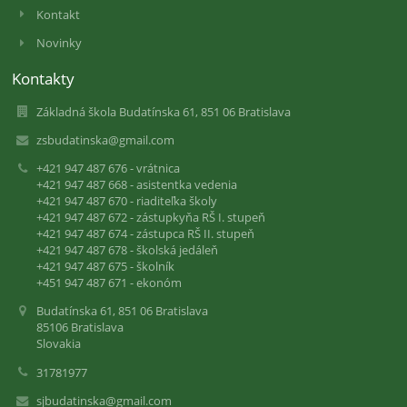
Kontakt
Novinky
Kontakty
Základná škola Budatínska 61, 851 06 Bratislava
zsbudatinska@gmail.com
+421 947 487 676 - vrátnica
+421 947 487 668 - asistentka vedenia
+421 947 487 670 - riaditeľka školy
+421 947 487 672 - zástupkyňa RŠ I. stupeň
+421 947 487 674 - zástupca RŠ II. stupeň
+421 947 487 678 - školská jedáleň
+421 947 487 675 - školník
+451 947 487 671 - ekonóm
Budatínska 61, 851 06 Bratislava
85106 Bratislava
Slovakia
31781977
sjbudatinska@gmail.com