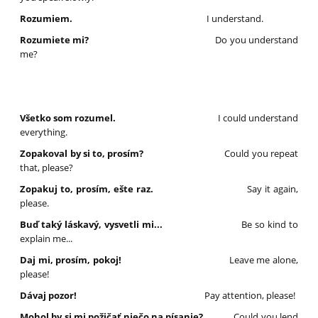
Rozumiem.
I understand.
Rozumiete mi?
Do you understand
me?
Všetko som rozumel.
I could understand
everything.
Zopakoval by si to, prosím?
Could you repeat
that, please?
Zopakuj to, prosím, ešte raz.
Say it again,
please.
Buď taký láskavý, vysvetli mi...
Be so kind to
explain me...
Daj mi, prosím, pokoj!
Leave me alone,
please!
Dávaj pozor!
Pay attention, please!
Mohol by si mi požičať niečo na písanie?
Could you lend