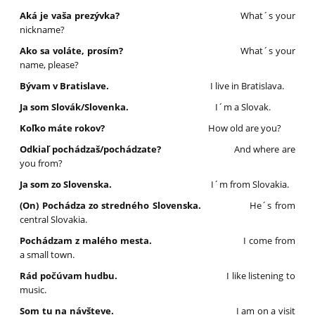
Aká je vaša prezývka?
What´s your
nickname?
Ako sa voláte, prosím?
What´s your
name, please?
Bývam v Bratislave.
I live in Bratislava.
Ja som Slovák/Slovenka.
I´m a Slovak.
Koľko máte rokov?
How old are you?
Odkiaľ pochádzaš/pochádzate?
And where are
you from?
Ja som zo Slovenska.
I´m from Slovakia.
(On) Pochádza zo stredného Slovenska.
He´s from
central Slovakia.
Pochádzam z malého mesta.
I come from
a small town.
Rád počúvam hudbu.
I like listening to
music.
Som tu na návšteve.
I am on a visit