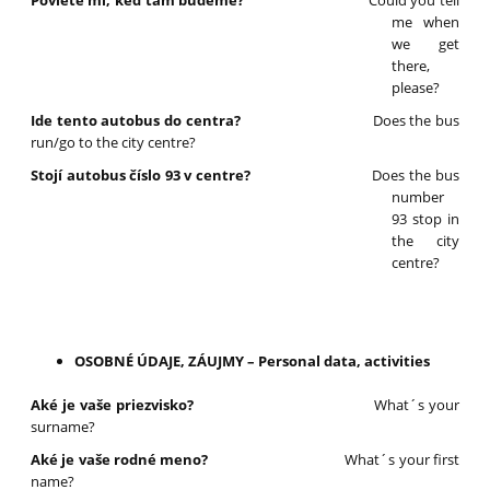
Poviete mi, keď tam budeme?
Could you tell
me when
we get
there,
please?
Ide tento autobus do centra?
Does the bus
run/go to the city centre?
Stojí autobus číslo 93 v centre?
Does the bus
number
93 stop in
the city
centre?
OSOBNÉ ÚDAJE, ZÁUJMY – Personal data, activities
Aké je vaše priezvisko?
What´s your
surname?
Aké je vaše rodné meno?
What´s your first
name?