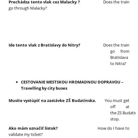
Prechádza tento vlak cez Malacky ?
Does the train
go through Malacky?
Ide tento vlak z Bratislavy do Nitry?
Does the train
go from
Bratislava
to Nitra?
CESTOVANIE MESTSKOU HROMADNOU DOPRAVOU –
Travelling by city buses
Musíte vystúpiť na zastávke ZŠ Budatínska.
You must get
off at
the ZS Budatin
stop.
Ako mám označiť lístok?
How do I have to
validate my ticket?