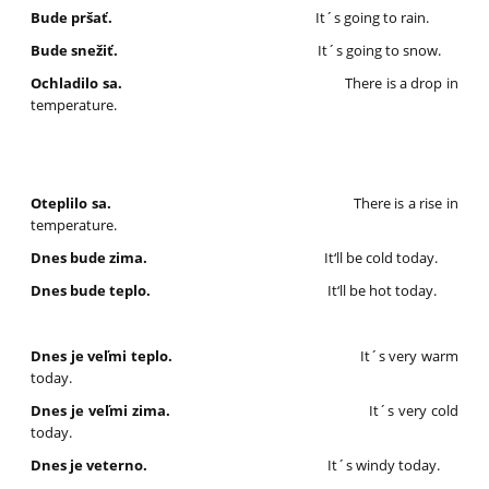
Bude pršať.
It´s going to rain.
Bude snežiť.
It´s going to snow.
Ochladilo sa.
There is a drop in
temperature.
Oteplilo sa.
There is a rise in
temperature.
Dnes bude zima.
It‘ll be cold today.
Dnes bude teplo.
It‘ll be hot today.
Dnes je veľmi teplo.
It´s very warm
today.
Dnes je veľmi zima.
It´s very cold
today.
Dnes je veterno.
It´s windy today.