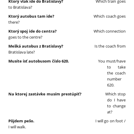
Ktorý vlak ide do Bratislavy?
Which train goes
to Bratislava?
Ktorý autobus tam ide?
Which coach goes
there?
Ktorý spoj ide do centra?
Which connection
goes to the centre?
Mešká autobus z Bratislavy?
Is the coach from
Bratislava late?
Musíte ísť autobusom číslo 620.
You must/have
to take
the coach
number
620.
Na ktorej zastávke musím prestúpiť?
Which stop
do I have
to change
at?
Pôjdem pešo.
I will go on foot /
I will walk.