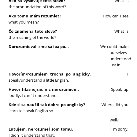
Ako sa vyslovuje toto slovo?
What´s
the pronunciation of this word?
Ako tomu mám rozumieť?
How can I see
what you mean?
Čo znamená toto slovo?
What´s
the meaning of the world?
Dorozumievali sme sa iba po...
We could make
ourselves
understood
just in...
Hovorím/rozumiem trocha po anglicky.
I
speak/understand a little English.
Hovor hlasnejšie, nič nerozumiem.
Speak up
loudly, I can´t understand.
Kde si sa naučil tak dobre po anglicky?
Where did you
learn to speak English so
well?
Ľutujem, nerozumel som tomu.
I´m sorry,
I didn´t understand that.