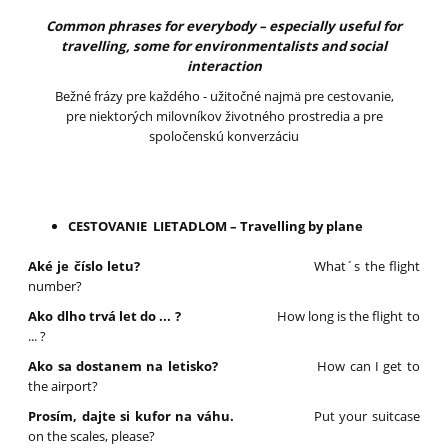
Common phrases for everybody – especially useful for
travelling, some for environmentalists and social
interaction
Bežné frázy pre každého - užitočné najmä pre cestovanie,
pre niektorých milovníkov životného prostredia a pre
spoločenskú konverzáciu
CESTOVANIE LIETADLOM – Travelling by plane
Aké je číslo letu?
What´s the flight
number?
Ako dlho trvá let do ... ?
How long is the flight to
... ?
Ako sa dostanem na letisko?
How can I get to
the airport?
Prosím, dajte si kufor na váhu.
Put your suitcase
on the scales, please?