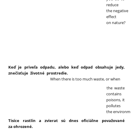
reduce
the negative
effect
on nature?
Keď je priveľa odpadu, alebo keď odpad obsahuje jedy,
znečisťuje životné prostredie.
When there is too much waste, or when
the waste
contains
poisons, it
pollutes
the environme
Tisíce rastlín a zvierat sú dnes oficiálne považované
za ohrozené.