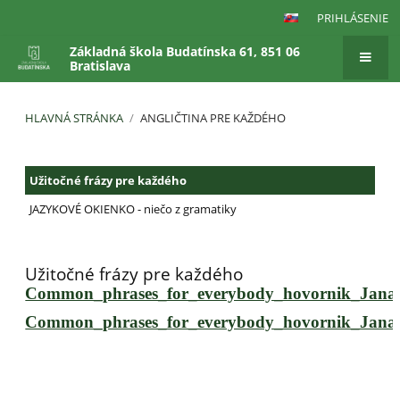
PRIHLÁSENIE
Základná škola Budatínska 61, 851 06
Bratislava
HLAVNÁ STRÁNKA
/
ANGLIČTINA PRE KAŽDÉHO
Angličtina
Užitočné frázy pre každého
pre
každého
JAZYKOVÉ OKIENKO - niečo z gramatiky
Užitočné frázy pre každého
Common_phrases_for_everybody_hovornik_Jana_
Common_phrases_for_everybody_hovornik_Jana_