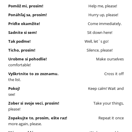
Pomôž mi, prosím!
Help me, please!
Ponáhľaj sa, prosím!
Hurry up, please!
Príďte okamžite!
Come immediately.
Sadnite si sem!
Sit down here!
Tak poďme!
Well, let´s go!
Ticho, prosím!
Silence, please!
Urobme si pohodlie!
Make ourselves
comfortable!
Vyškrtnite to zo zoznamu.
Cross it off
the list.
Pokoj!
Keep calm! Wait and
see!
Zober si svoje veci, prosím!
Take your things,
please!
Zopakujte to, prosím, ešte raz!
Repeat it once
more again, please.