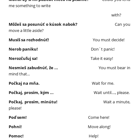
me something to write
with?
Môžeš sa posunúť o kúsok nabok?
Can you
move a little aside?
Musíš sa rozhodnúť!
You must decide!
Nerob paniku!
Don´t panic!
Nerozčuľuj sa!
Take it easy!
Nesmieš zabudnúť, že ...
You must bear in
mind that...
Počkaj na mňa.
Wait for me.
Počkaj, prosím, kým ...
Wait until...., please.
Počkaj, prosím, minútu!
Wait a minute,
please!
Poď sem!
Come here!
Pohni!
Move along!
Pomoc!
Help!