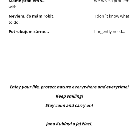
Máme problém s...
We have a problem
with...
Neviem, čo mám robiť.
I don´t know what
to do.
Potrebujem súrne...
I urgently need...
Enjoy your life, protect nature everywhere and everytime!
Keep smiling!
Stay calm and carry on!
Jana Kubínyi a jej žiaci.