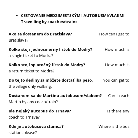
CESTOVANIE MEDZIMESTSKÝMI AUTOBUSMI/VLAKMI –
Travelling by coaches/trains
Ako sa dostanem do Bratislavy?
How can I get to
Bratislava?
Koľko stojí jednosmerný lístok do Modry?
How much is
a single ticket to Modra?
Koľko stojí spiatočný lístok do Modry?
How much is
a return ticket to Modra?
Do tejto dediny sa môžete dostať iba pešo
. You can get to
the village only walking.
Dostanem sa do Martina autobusom/vlakom?
Can I reach
Martin by any coach/train?
Ide nejaký autobus do Trnavy?
Is there any
coach to Trnava?
Kde je autobusová stanica?
Where is the bus
station, please?