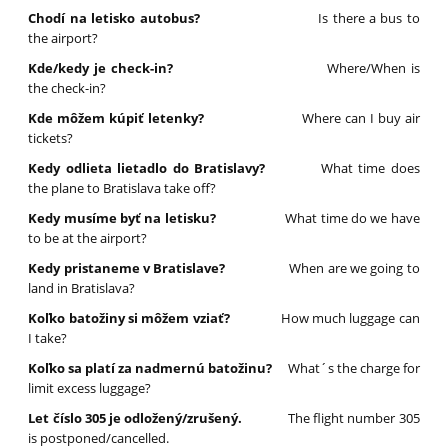
Chodí na letisko autobus?
Is there a bus to
the airport?
Kde/kedy je check-in?
Where/When is
the check-in?
Kde môžem kúpiť letenky?
Where can I buy air
tickets?
Kedy odlieta lietadlo do Bratislavy?
What time does
the plane to Bratislava take off?
Kedy musíme byť na letisku?
What time do we have
to be at the airport?
Kedy pristaneme v Bratislave?
When are we going to
land in Bratislava?
Koľko batožiny si môžem vziať?
How much luggage can
I take?
Koľko sa platí za nadmernú batožinu?
What´s the charge for
limit excess luggage?
Let číslo 305 je odložený/zrušený.
The flight number 305
is postponed/cancelled.