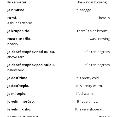
Fúka vietor.
The wind is blowing.
Je hmlisto.
It´s foggy.
Hrmí.
There´s
a thunderstorm.
Je krupobitie.
There´s a hailstorm.
Husto snežilo.
It was snowing
heavily.
Je desať stupňov nad nulou.
It´s ten degrees
above zero.
Je desať stupňov pod nulou.
It´s ten degrees
below zero.
Je dosť zima.
It is pretty cold.
Je dosť teplo.
It is pretty warm.
Je mi teplo.
I feel warm.
Je veľmi horúco.
It´s very hot.
Je veľmi klzko.
It´s very slippery.