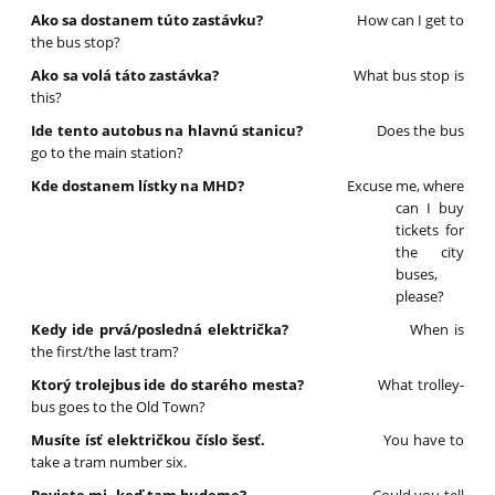
Ako sa dostanem túto zastávku?
How can I get to
the bus stop?
Ako sa volá táto zastávka?
What bus stop is
this?
Ide tento autobus na hlavnú stanicu?
Does the bus
go to the main station?
Kde dostanem lístky na MHD?
Excuse me, where
can I buy
tickets for
the city
buses,
please?
Kedy ide prvá/posledná električka?
When is
the first/the last tram?
Ktorý trolejbus ide do starého mesta?
What trolley-
bus goes to the Old Town?
Musíte ísť električkou číslo šesť.
You have to
take a tram number six.