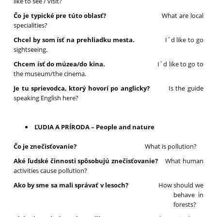
like to see / visit?
Čo je typické pre túto oblasť?
What are local
specialities?
Chcel by som ísť na prehliadku mesta.
I´d like to go
sightseeing.
Chcem ísť do múzea/do kina.
I´d like to go to
the museum/the cinema.
Je tu sprievodca, ktorý hovorí po anglicky?
Is the guide
speaking English here?
ĽUDIA A PRÍRODA – People and nature
Čo je znečisťovanie?
What is pollution?
Aké ľudské činnosti spôsobujú znečisťovanie?
What human
activities cause pollution?
Ako by sme sa mali správať v lesoch?
How should we
behave in
forests?