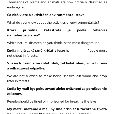
Thousands of plants and animals are now officially classified as
endangered.
Čo vieš/viete o aktivitách environmentalistov?
What do you know about the activities of environmentalists?
Ktorá prírodná katastrofa je podľa teba/vás
najnebezpečnejšia?
Which natural disaster, do you think, is the most dangerous?
Ľudia majú zakázané kričať v lesoch.
People must
not shout in forests.
V lesoch nesmieme robiť hluk, zakladať oheň, rúbať drevo
a odhadzovať odpadky.
We are not allowed to make noise, set fire, cut wood and drop
litter in forests.
Ľudia by mali byť pokutovaní alebo uväznení za porušovanie
zákonov.
People should be fined or imprisoned for breaking the laws.
My všetci môžeme a mali by sme prispieť k záchrane života