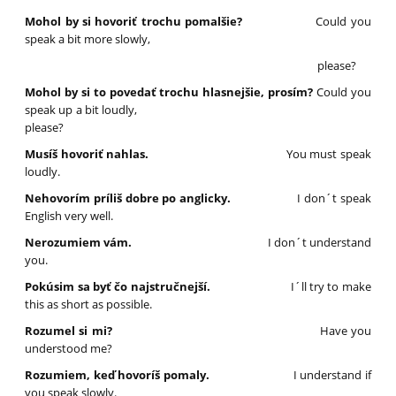
Mohol by si hovoriť trochu pomalšie?
Could you
speak a bit more slowly,
please?
Mohol by si to povedať trochu hlasnejšie, prosím?
Could you
speak up a bit loudly,
please?
Musíš hovoriť nahlas.
You must speak
loudly.
Nehovorím príliš dobre po anglicky.
I don´t speak
English very well.
Nerozumiem vám.
I don´t understand
you.
Pokúsim sa byť čo najstručnejší.
I´ll try to make
this as short as possible.
Rozumel si mi?
Have you
understood me?
Rozumiem, keď hovoríš pomaly.
I understand if
you speak slowly.