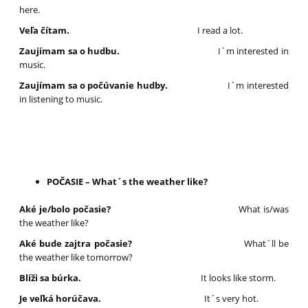
here.
Veľa čítam.
I read a lot.
Zaujímam sa o hudbu.
I´m interested in
music.
Zaujímam sa o počúvanie hudby.
I´m interested
in listening to music.
POČASIE – What´s the weather like?
Aké je/bolo počasie?
What is/was
the weather like?
Aké bude zajtra počasie?
What´ll be
the weather like tomorrow?
Blíži sa búrka.
It looks like storm.
Je veľká horúčava.
It´s very hot.