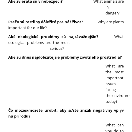
Aké zvieratá sú v nebezpečí?
What animals are
in
danger?
Prečo sú rastliny dôležité pre náš život?
Why are plants
important for our life?
Aké ekologické problémy sú najzávažnejšie?
What
ecological problems are the most
serious?
Aké sú dnes najdôležitejšie problémy životného prostredia?
What are
the most
important
issues
facing
the environme
today?
Čo môžeš/môžete urobiť, aby si/ste znížili negatívny vplyv
na prírodu?
What can
you do to