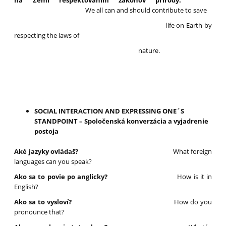
na Zemi rešpektovaním zákonov prírody.
We all can and should contribute to save
life on Earth by
respecting the laws of
nature.
SOCIAL INTERACTION AND EXPRESSING ONE´S
STANDPOINT – Spoločenská konverzácia a vyjadrenie
postoja
Aké jazyky ovládaš?
What foreign
languages can you speak?
Ako sa to povie po anglicky?
How is it in
English?
Ako sa to vysloví?
How do you
pronounce that?