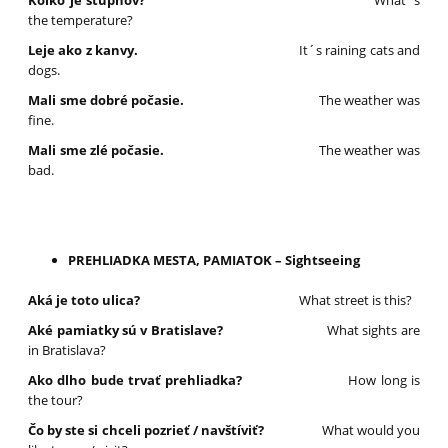
Koľko je stupňov?
What´s
the temperature?
Leje ako z kanvy.
It´s raining cats and
dogs.
Mali sme dobré počasie.
The weather was
fine.
Mali sme zlé počasie.
The weather was
bad.
PREHLIADKA MESTA, PAMIATOK – Sightseeing
Aká je toto ulica?
What street is this?
Aké pamiatky sú v Bratislave?
What sights are
in Bratislava?
Ako dlho bude trvať prehliadka?
How long is
the tour?
Čo by ste si chceli pozrieť / navštíviť?
What would you