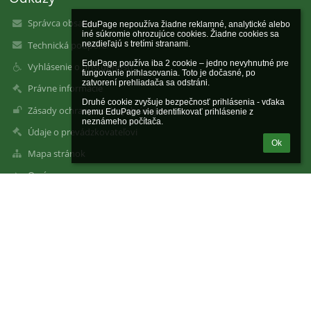
Správca obsahu
EduPage nepoužíva žiadne reklamné, analytické alebo 
iné súkromie ohrozujúce cookies. Žiadne cookies sa 
Technická podpora
nezdieľajú s tretími stranami.

EduPage používa iba 2 cookie – jedno nevyhnutné pre 
Vyhlásenie o prístupnosti
fungovanie prihlasovania. Toto je dočasné, po 
zatvorení prehliadača sa odstráni.

Právne informácie
Druhé cookie zvyšuje bezpečnosť prihlásenia - vďaka 
Zásady ochrany osobných údajov
nemu EduPage vie identifikovať prihlásenie z 
neznámeho počítača.
Údaje o prevádzkovateľovi
Ok
Mapa stránok
O nás
Kontakt
Novinky
Kontakty
Základná škola Budatínska 61, 851 06 Bratislava
zsbudatinska@gmail.com