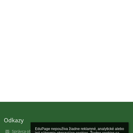
Odkazy
EduPage nepoužíva žiadne reklamné, analytické alebo 
Správca obsahu